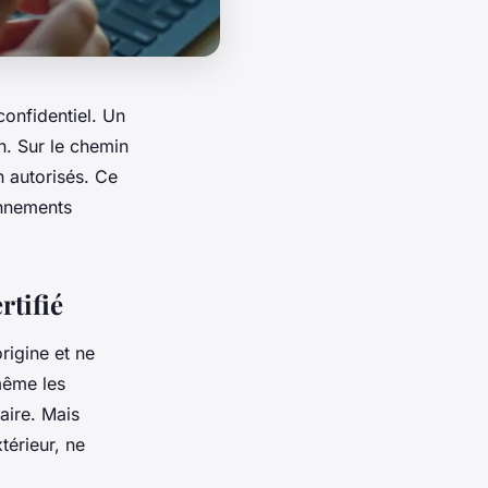
confidentiel. Un
on. Sur le chemin
n autorisés. Ce
onnements
rtifié
rigine et ne
 même les
aire. Mais
térieur, ne