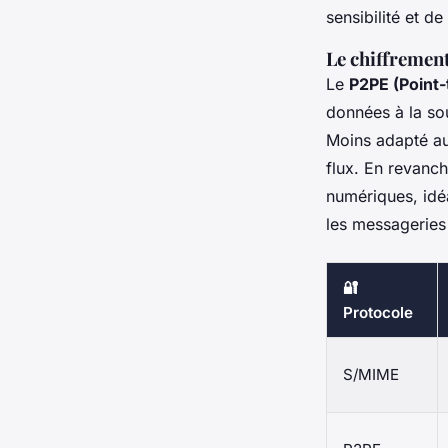
sensibilité et de
Le chiffremen
Le
P2PE (Point-
données à la sour
Moins adapté aux
flux. En revanch
numériques, idé
les messageries 
🔐
Protocole
S/MIME