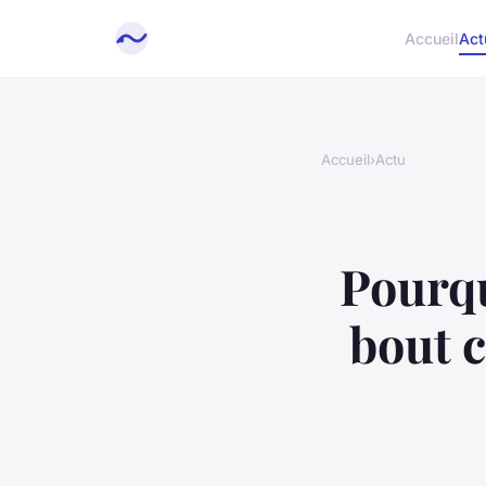
Accueil
Act
Accueil
›
Actu
Pourqu
bout c