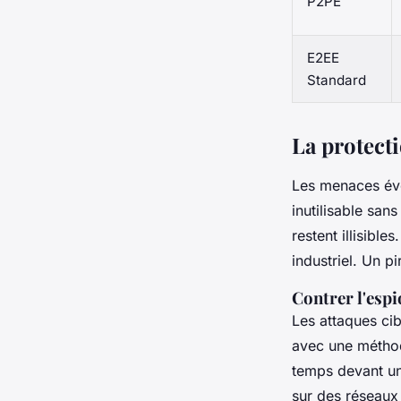
P2PE
E2EE
Standard
La protecti
Les menaces évo
inutilisable san
restent illisible
industriel. Un p
Contrer l'espi
Les attaques cib
avec une méthod
temps devant un 
sur des réseaux