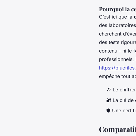
Pourquoi la ce
C’est ici que la
des laboratoires
cherchent d’éve
des tests rigour
contenu - ni le 
professionnels, 
https://bluefiles
empêche tout ac
🔎 Le chiffr
🔐 La clé de 
🛡️ Une certif
Comparatif