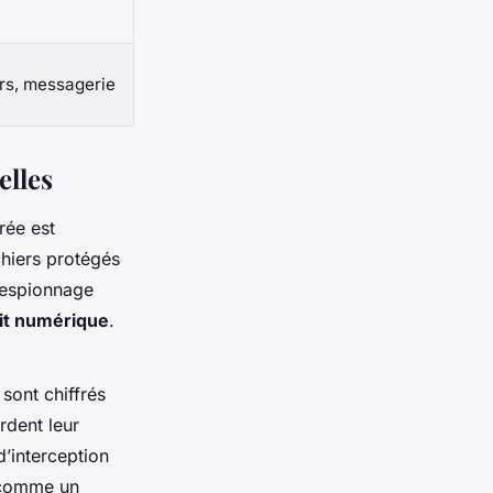
ers, messagerie
elles
rée est
chiers protégés
’espionnage
it numérique
.
sont chiffrés
rdent leur
d’interception
t comme un