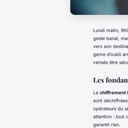
Lundi matin, 9h0
geste banal, mai
vers son destina
genre d’oubli a
censés être sécu
Les fondam
Le
chiffrement 
sont déchiffrées
opérateurs du se
attention : tout
garantit rien.