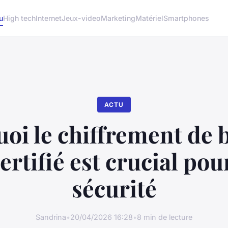
u
High tech
Internet
Jeux-video
Marketing
Matériel
Smartphones
ACTU
oi le chiffrement de 
ertifié est crucial pou
sécurité
Sandrina
•
20/04/2026 16:28
•
8 min de lecture