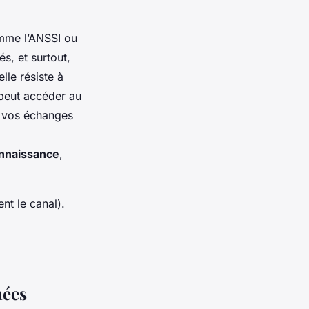
mme l’ANSSI ou
s, et surtout,
lle résiste à
 peut accéder au
de vos échanges
nnaissance
,
nt le canal).
nées