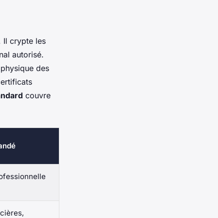
Il crypte les
nal autorisé.
n physique des
rtificats
andard
couvre
andé
fessionnelle
cières,