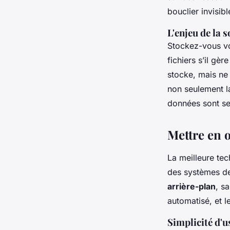
bouclier invisibl
L'enjeu de la 
Stockez-vous vo
fichiers s’il gèr
stocke, mais ne 
non seulement la
données sont se
Mettre en 
La meilleure tec
des systèmes de
arrière-plan
, s
automatisé, et l
Simplicité d'u