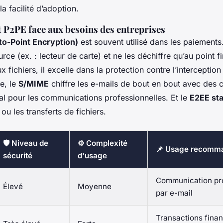
 la facilité d’adoption.
t P2PE face aux besoins des entreprises
to-Point Encryption)
est souvent utilisé dans les paiements. 
ce (ex. : lecteur de carte) et ne les déchiffre qu’au point fi
 fichiers, il excelle dans la protection contre l’interceptio
e, le
S/MIME
chiffre les e-mails de bout en bout avec des ce
al pour les communications professionnelles. Et le
E2EE st
ou les transferts de fichiers.
🛡️ Niveau de
⚙️ Complexité
📌 Usage recomm
sécurité
d'usage
Communication pro
Élevé
Moyenne
par e-mail
Transactions finan