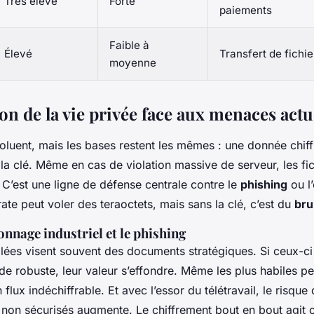
Très élevé
Forte
paiements
Faible à
Élevé
Transfert de fichi
moyenne
on de la vie privée face aux menaces actu
luent, mais les bases restent les mêmes : une donnée chiff
s la clé. Même en cas de violation massive de serveur, les fi
s. C’est une ligne de défense centrale contre le
phishing
ou l
irate peut voler des teraoctets, mais sans la clé, c’est du
bru
onnage industriel et le phishing
lées visent souvent des documents stratégiques. Si ceux-ci 
e robuste, leur valeur s’effondre. Même les plus habiles pe
flux indéchiffrable. Et avec l’essor du télétravail, le risque 
 non sécurisés augmente. Le chiffrement bout en bout agi