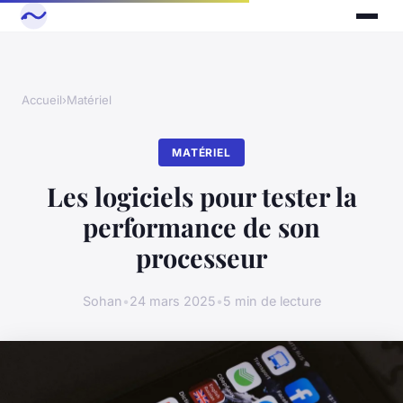
Accueil
›
Matériel
MATÉRIEL
Les logiciels pour tester la
performance de son
processeur
Sohan
•
24 mars 2025
•
5 min de lecture