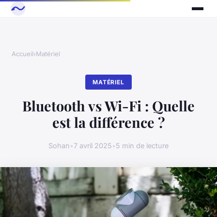
Accueil
›
Matériel
MATÉRIEL
Bluetooth vs Wi-Fi : Quelle
est la différence ?
Sohan
•
7 avril 2025
•
5 min de lecture